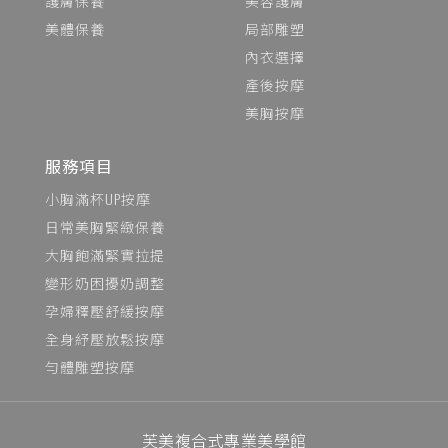
護膚保養
美容護膚
美體保養
局部雕塑
內衣選擇
產後按摩
美胸按摩
服務項目
小胸滿杯UP按摩
日常美胸緊緻保養
大胸飽滿緊實拉提
變形奶困擾奶調整
孕婦釋壓舒緩按摩
全身紓壓放鬆按摩
勻體雕塑按摩
芙美複合式專業美學館