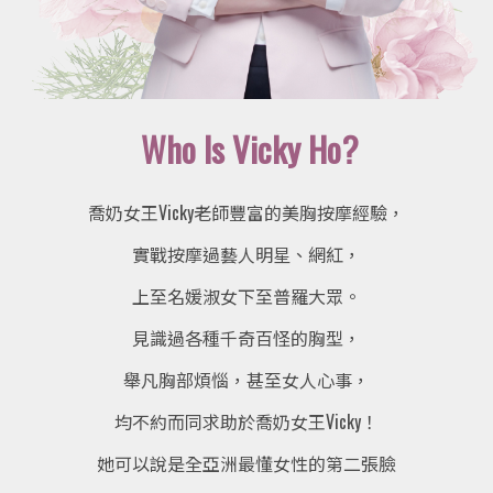
Who Is Vicky Ho?
喬奶女王Vicky老師豐富的美胸按摩經驗，
實戰按摩過藝人明星
、網紅，
上至名媛淑女下至普羅大眾。
見識過各種千奇百怪
的胸型，
舉凡胸部煩惱，甚至女人心事，
均不約而同求助於喬奶女王Vicky！
她可以說是全亞洲
最懂女性的第二張臉