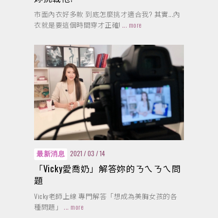
市面內衣好多款 到底怎麼挑才適合我? 其實...內
衣就是要這個時間穿才正確!
... more
2021 / 03 / 14
最新消息
「Vicky愛喬奶」解答妳的ㄋㄟㄋㄟ問
題
Vicky老師上線 專門解答「想成為美胸女孩的各
種問題」
... more