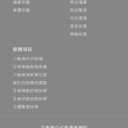
護膚保養
美容護膚
美體保養
局部雕塑
內衣選擇
產後按摩
美胸按摩
服務項目
小胸滿杯UP按摩
日常美胸緊緻保養
大胸飽滿緊實拉提
變形奶困擾奶調整
孕婦釋壓舒緩按摩
全身紓壓放鬆按摩
勻體雕塑按摩
芙美複合式專業美學館