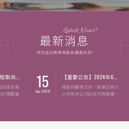
最新消息
想知道芙美美學最新優惠訊息!
15
1
..
【重要公告】2024年6...
需
親愛的顧客您好，感謝您長久
Apr.2024
Dec.
當
以來對本公司的支持與愛護，
由於各類物價成本持續上漲，
... more