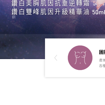
01
胸拉提
困擾
量越大、下垂越強，
產後下
胸女孩如何對抗地心引力。
各種困