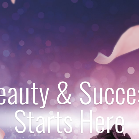
eauty & Succe
Starts Here