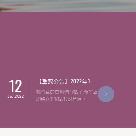
2
19
【重要公告】2022年1...
【重
桃竹苗的喬粉們有福了!新竹店
因原
2022
Oct.2021
即將在111/12/19試營運，
方設
112/2/1正式營
11
... more