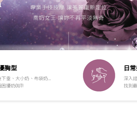
專業手技按摩 讓美麗重新定位
喬奶女王 讓妳不再平淡無奇
胸型
日常美
垂、大小奶、布袋奶...
深入諮詢
擾奶OUT!
找到最適