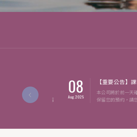
BOOBSQUEEN蜜桃超導緊緻豐潤霜50ml
08
】活動票券...
【重要公告】課程取消.
您好,感謝您對芙美
本公司將於前一天確認是否
Aug.2025
維護您的權益,敬請留
保留您的預約，請您於提醒
使用規則:
日19:00前回覆，以利後續
... more
... more