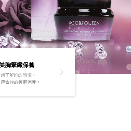
胸緊緻保養
勻體雕
了解妳的習慣，
為妳的身形
合妳的美胸保養。
柔美線條與