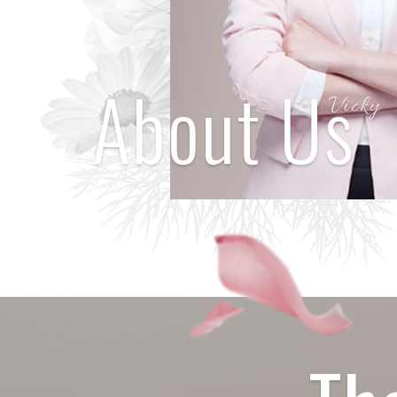
About Us
膠原彈潤胜肽美妍粉 15包入