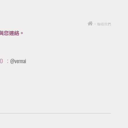
>
聯絡我們
快與您連絡。
ID ：
@vermai