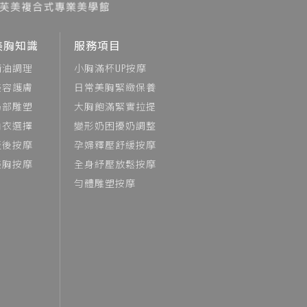
美胸知識
服務項目
精油調理
小胸滿杯UP按摩
美容護膚
日常美胸緊緻保養
局部雕塑
大胸飽滿緊實拉提
內衣選擇
變形奶困擾奶調整
產後按摩
孕婦釋壓舒緩按摩
美胸按摩
全身紓壓放鬆按摩
勻體雕塑按摩