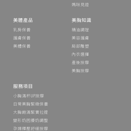
媽咪見證
美體產品
美胸知識
乳房保養
精油調理
護膚保養
美容護膚
美體保養
局部雕塑
內衣選擇
產後按摩
美胸按摩
服務項目
小胸滿杯UP按摩
日常美胸緊緻保養
大胸飽滿緊實拉提
變形奶困擾奶調整
孕婦釋壓舒緩按摩