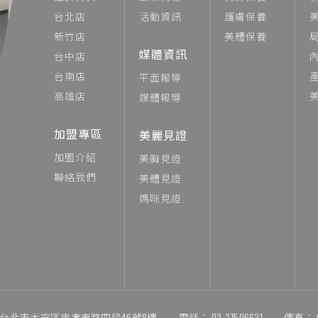
台北店
活動資訊
護膚保養
新竹店
美體保養
媒體資訊
台中店
台南店
平面報導
高雄店
媒體報導
加盟專區
美麗見證
加盟介紹
美胸見證
聯絡我們
美體見證
媽咪見證
06台北市大安區忠孝東路四段46號8樓
電話：
02-27506631
傳真：