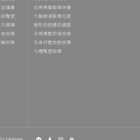
美容護膚
日常美胸緊緻保養
局部雕塑
大胸飽滿緊實拉提
內衣選擇
變形奶困擾奶調整
產後按摩
孕婦釋壓舒緩按摩
美胸按摩
全身紓壓放鬆按摩
勻體雕塑按摩
02-27500086