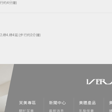
行約4分鐘)
.綠2.綠4.綠4延 (步行約3分鐘)
芙美專區
新聞中心
美體產品
關於芙美
最新消息
乳房保養