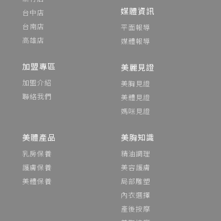
媒體資訊
台中店
台南店
平面報導
高雄店
媒體報導
加盟專區
美麗見證
加盟介紹
美胸見證
聯絡我們
美體見證
媽咪見證
美體產品
美胸知識
乳房保養
精油調理
護膚保養
美容護膚
美體保養
局部雕塑
內衣選擇
產後按摩