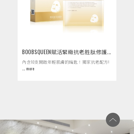
BOOBSQUEEN賦活緊緻抗老胜肽修護...
內含10支開啟年輕肌膚的鑰匙！獨家抗老配方!
... more