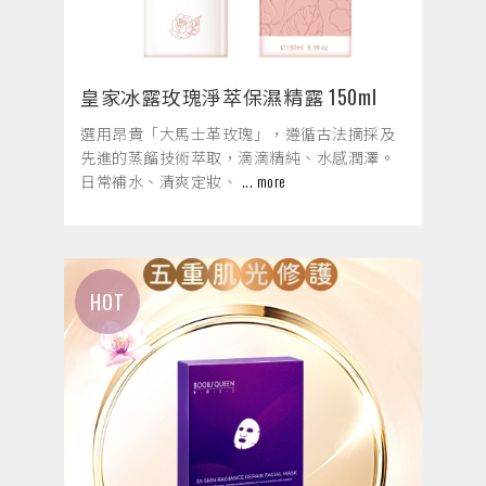
皇家冰露玫瑰淨萃保濕精露 150ml
選用昂貴「大馬士革玫瑰」，遵循古法摘採及
先進的蒸餾技術萃取，滴滴精純、水感潤澤。
日常補水、清爽定妝、
... more