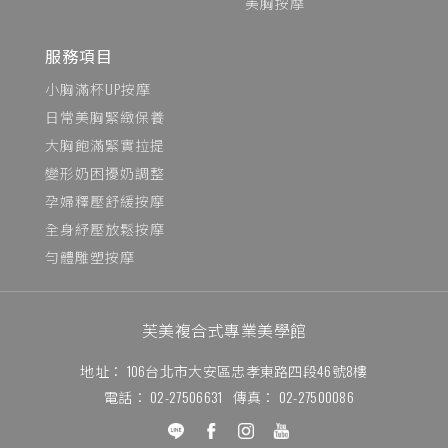
美胸按摩
服務項目
小胸滿杯UP按摩
日常美胸緊緻保養
大胸飽滿緊實拉提
變形奶困擾奶調整
孕婦釋壓舒緩按摩
全身紓壓放鬆按摩
勻體雕塑按摩
芙美複合式專業美學館
地址：
106台北市大安區忠孝東路四段46號8樓
電話：
02-27506631
傳真：
02-27500086