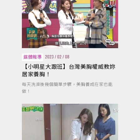
2023 / 02 / 08
媒體報導
【小明星大跟班】台灣美胸權威教妳
居家養胸！
每天洗澡後幾個簡單步驟，美胸養成在家也能
做！