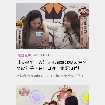
2020 / 12 / 08
媒體報導
【大學生了沒】大小胸讓妳很困擾？
關於乳房，這些事妳一定要知道!
為擠乳溝長期墊胸，小心對胸部造成嚴重後果...