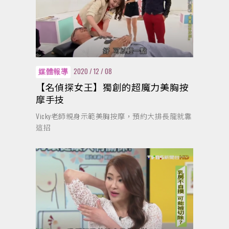
2020 / 12 / 08
媒體報導
【名偵探女王】獨創的超魔力美胸按
摩手技
Vicky老師親身示範美胸按摩，預約大排長龍就靠
這招