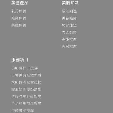
美體產品
美胸知識
乳房保養
精油調理
護膚保養
美容護膚
美體保養
局部雕塑
內衣選擇
產後按摩
美胸按摩
服務項目
小胸滿杯UP按摩
日常美胸緊緻保養
大胸飽滿緊實拉提
變形奶困擾奶調整
孕婦釋壓舒緩按摩
全身紓壓放鬆按摩
勻體雕塑按摩