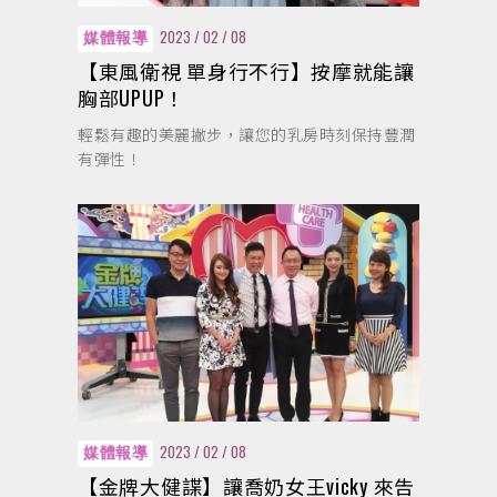
2023 / 02 / 08
媒體報導
【東風衛視 單身行不行】按摩就能讓
胸部UPUP！
輕鬆有趣的美麗撇步，讓您的乳房時刻保持豐潤
有彈性！
2023 / 02 / 08
媒體報導
【金牌大健諜】讓喬奶女王vicky 來告