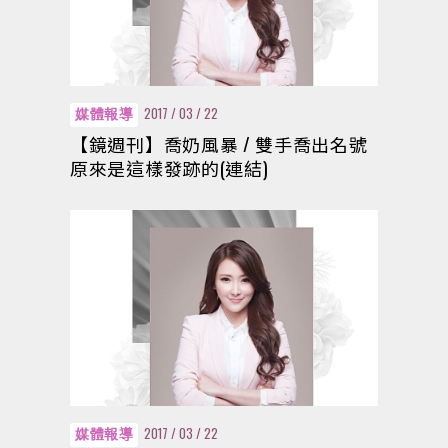
2017 / 03 / 22
媒體報導
【鏡週刊】喬奶風暴 / 雙手喬出名號
原來是這樣發跡的(連結)
2017 / 03 / 22
媒體報導