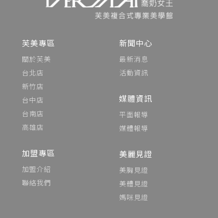
芙美專區
新聞中心
關於芙美
最新消息
台北店
活動資訊
新竹店
媒體資訊
台中店
台南店
平面報導
高雄店
媒體報導
加盟專區
美麗見證
加盟介紹
美胸見證
聯絡我們
美體見證
媽咪見證