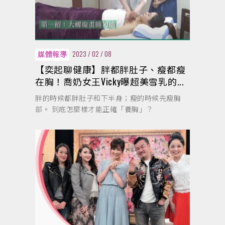
2023 / 02 / 08
媒體報導
【奕起聊健康】胖都胖肚子、瘦都瘦
在胸！喬奶女王Vicky曝超美雪乳的...
胖的時候都胖肚子和下半身；瘦的時候先瘦胸
部。 到底怎麼樣才能正確「養胸」？