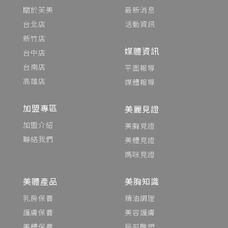
關於芙美
最新消息
台北店
活動資訊
新竹店
媒體資訊
台中店
台南店
平面報導
高雄店
媒體報導
加盟專區
美麗見證
加盟介紹
美胸見證
聯絡我們
美體見證
媽咪見證
美體產品
美胸知識
乳房保養
精油調理
護膚保養
美容護膚
美體保養
局部雕塑