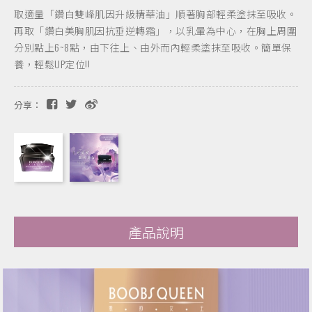
取適量「鑽白雙峰肌因升級精華油」順著胸部輕柔塗抹至吸收。
再取「鑽白美胸肌因抗垂逆轉霜」，以乳暈為中心，在胸上周圍
分別點上6~8點，由下往上、由外而內輕柔塗抹至吸收。簡單保
養，輕鬆UP定位!!
分享：
產品說明