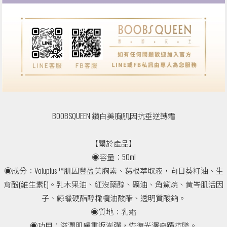
BOOBSQUEEN 鑽白美胸肌因抗垂逆轉霜
【關於產品】
◉容量：50ml
◉成分：Voluplus ™肌因豐盈美胸素、葛根萃取液，向日葵籽油、生
育酚(維生素E)。乳木果油、紅沒藥醇、礦油、角鯊烷、黃岑肌活因
子、鯨蠟硬酯醇橄欖油酸酯、透明質酸鈉。
◉質地：乳霜
◉功用：滋潤肌膚重返澎彈，恢復光澤奇蹟抗墜。