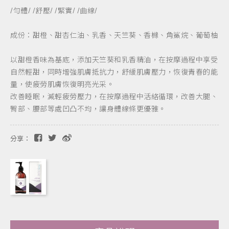
/勻體/ /舒壓/ /緊實/ /曲線/
成份：甜橙、甜杏仁油、乳香、天竺葵、香櫞、角鯊烷、葡萄柚
以甜橙香味為基底，添加天竺葵和乳香精油，在按摩過程中享受
自然輕甜，同時增強肌膚抵抗力，舒緩肌膚壓力，恢復青春的能
量，使疲勞肌膚恢復明亮光采。
改善睡眠，減輕疲勞壓力，在按摩過程中活絡循環，改善大腿、
臀部、腰部等處凹凸不均，讓身體線條更優雅。
分享：