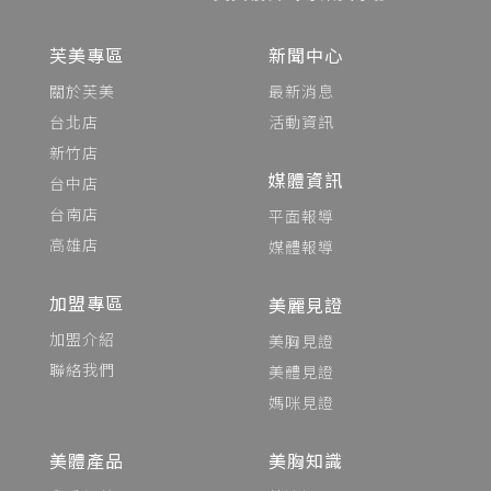
芙美專區
新聞中心
關於芙美
最新消息
台北店
活動資訊
新竹店
媒體資訊
台中店
台南店
平面報導
高雄店
媒體報導
加盟專區
美麗見證
加盟介紹
美胸見證
聯絡我們
美體見證
媽咪見證
美體產品
美胸知識