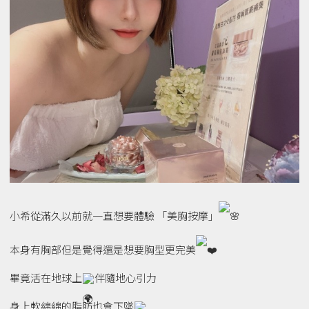
小希從滿久以前就一直想要體驗 「美胸按摩」
本身有胸部但是覺得還是想要胸型更完美
畢竟活在地球上
伴隨地心引力
身上軟綿綿的脂肪也會下墜