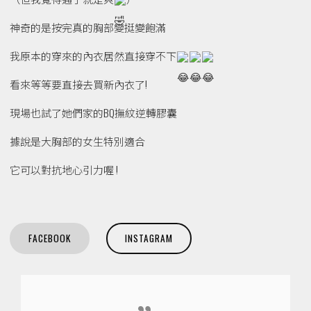
神奇的是按完真的胸部變挺變飽滿
我原本的穿來的內衣居然直接穿不下
看來等等要直接去買新內衣了!
現場也試了她們家的BQ撫紋逆轉膠囊
據說是大胸部的女生特別適合
它可以對抗地心引力喔 !
FACEBOOK
INSTAGRAM