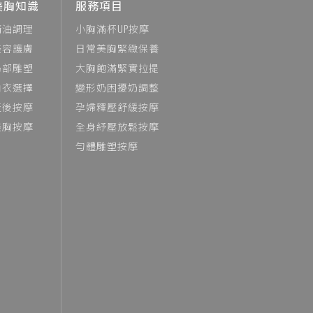
美胸知識
服務項目
精油調理
小胸滿杯UP按摩
美容護膚
日常美胸緊緻保養
局部雕塑
大胸飽滿緊實拉提
內衣選擇
變形奶困擾奶調整
產後按摩
孕婦釋壓舒緩按摩
美胸按摩
全身紓壓放鬆按摩
勻體雕塑按摩