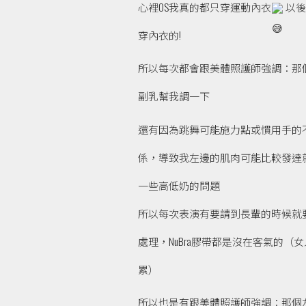
心裡OS我真的都只穿運動內衣
以後
穿內衣的!
所以每次都會跟美體照護師強調：那
副乳幫我調一下
還有因為跳舞可能施力點或慣用手的
係，導致我左邊的肌肉可能比較發達
一些高低奶的問題
所以每次表演有要請到長輩的時候就
處理，NuBra膠帶都是沒在客氣的（
累）
所以也是有跟美體照護師強調：那個