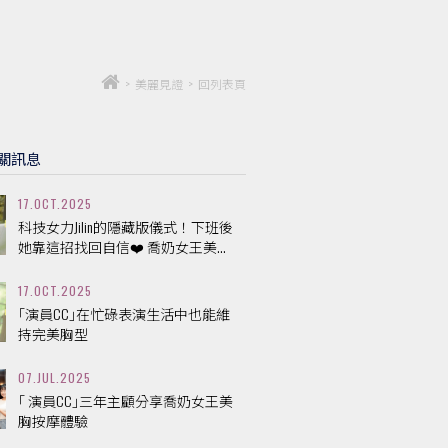
>
美麗見證
>
回列表頁
關訊息
17.OCT.2025
科技女力Jilin的隱藏版儀式！下班後
她靠這招找回自信❤️ 喬奶女王美...
17.OCT.2025
｢演員CC｣在忙碌表演生活中也能維
持完美胸型
07.JUL.2025
｢ 演員CC｣三年主顧分享喬奶女王美
胸按摩體驗