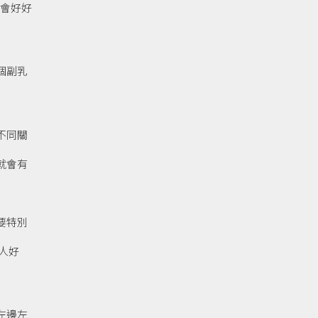
會好好
個副乳
不同關
就會有
要特別
女人好
左邊左