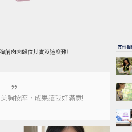
其他相
讓胸前肉肉歸位其實沒這麼難!
美胸按摩，成果讓我好滿意!