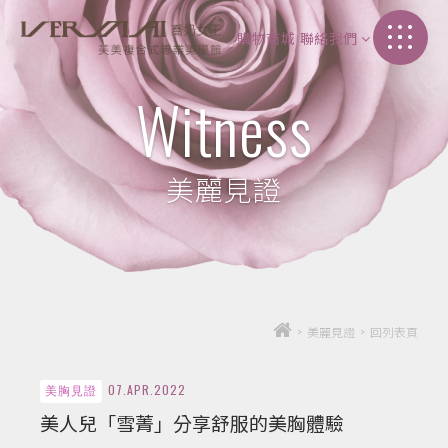
購物商城
聯絡我們
加盟介紹
Witness
聯絡我們
美麗見證
>
美麗見證
>
回列表頁
07.APR.2022
美胸見證
美人兒「雪菁」分享舒服的美胸體驗