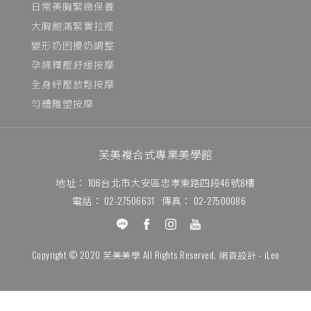
日常美胸緊緻保養
大胸飽滿緊實拉提
變形奶困擾奶調整
孕婦釋壓舒緩按摩
全身紓壓放鬆按摩
勻體雕塑按摩
芙美複合式專業美學館
地址：
106台北市大安區忠孝東路四段46號8樓
電話：
02-27506631
傳真：
02-27500086
Copyright © 2020 芙美美學 All Rights Reserved. 網頁設計 -
iLeo