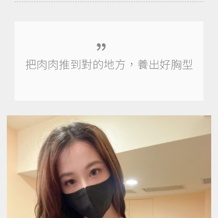
把肉肉推到對的地方，養出好胸型