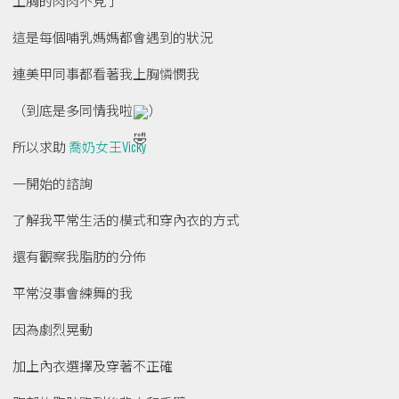
上胸的肉肉不見了
這是每個哺乳媽媽都會遇到的狀況
連美甲同事都看著我上胸憐憫我
（到底是多同情我啦
）
所以求助
喬奶女王Vicky
一開始的諮詢
了解我平常生活的模式和穿內衣的方式
還有觀察我脂肪的分佈
平常沒事會練舞的我
因為劇烈晃動
加上內衣選擇及穿著不正確