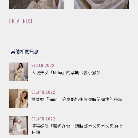
PREV
NEXT
其他相關訊息
25.FEB.2022
大眼美女「Misha」的孕期保養小撇步
07.APR.2022
雙寶媽「Emma」分享退奶後恢復胸前彈性的秘訣
07.APR.2022
漂亮媽咪「薇娜Verna」讓胸部ㄉㄨㄞㄉㄨㄞ的小
秘訣