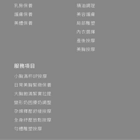
乳房保養
精油調理
護膚保養
美容護膚
美體保養
局部雕塑
內衣選擇
產後按摩
美胸按摩
服務項目
小胸滿杯UP按摩
日常美胸緊緻保養
大胸飽滿緊實拉提
變形奶困擾奶調整
孕婦釋壓舒緩按摩
全身紓壓放鬆按摩
勻體雕塑按摩