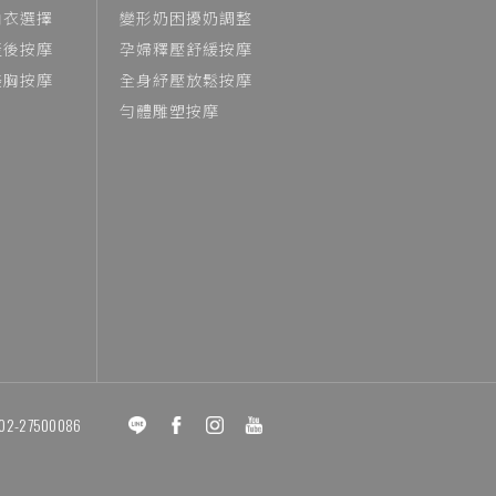
內衣選擇
變形奶困擾奶調整
產後按摩
孕婦釋壓舒緩按摩
美胸按摩
全身紓壓放鬆按摩
勻體雕塑按摩
02-27500086