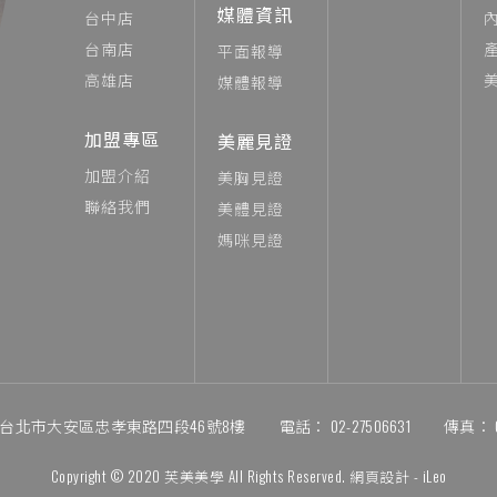
媒體資訊
台中店
台南店
平面報導
高雄店
媒體報導
加盟專區
美麗見證
加盟介紹
美胸見證
聯絡我們
美體見證
媽咪見證
06台北市大安區忠孝東路四段46號8樓
電話：
02-27506631
傳真：
Copyright © 2020 芙美美學 All Rights Reserved. 網頁設計 -
iLeo