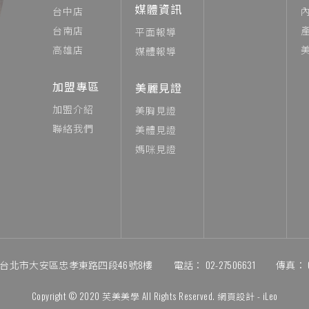
媒體資訊
台中店
台南店
平面報導
高雄店
媒體報導
加盟專區
美麗見證
加盟介紹
美胸見證
聯絡我們
美體見證
媽咪見證
06台北市大安區忠孝東路四段46號8樓
電話：
02-27506631
傳真：
Copyright © 2020 芙美美學 All Rights Reserved. 網頁設計 -
iLeo