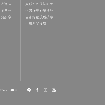
內衣選擇
變形奶困擾奶調整
產後按摩
孕婦釋壓舒緩按摩
美胸按摩
全身紓壓放鬆按摩
勻體雕塑按摩
02-27500086