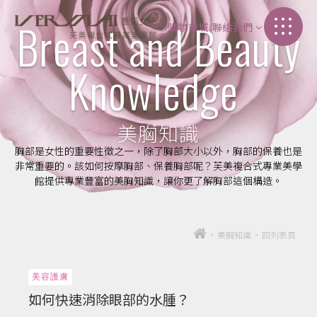
Breast and Beauty
購物商城
聯絡我們
加盟介紹
Knowledge
聯絡我們
美胸知識
胸部是女性的重要性徵之一，除了胸部大小以外，胸部的保養也是
非常重要的。該如何按摩胸部、保養胸部呢？芙美複合式專業美學
館提供專業豐富的美胸知識，讓你更了解胸部這個構造。
>
美胸知識
>
回列表頁
美容護膚
如何快速消除眼部的水腫？