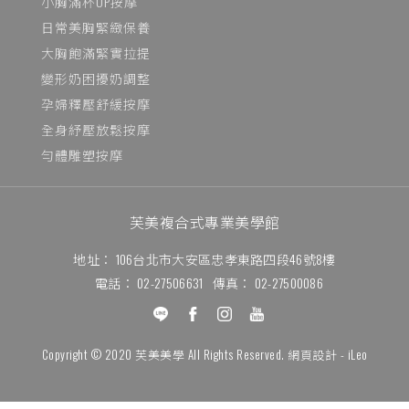
小胸滿杯UP按摩
日常美胸緊緻保養
大胸飽滿緊實拉提
變形奶困擾奶調整
孕婦釋壓舒緩按摩
全身紓壓放鬆按摩
勻體雕塑按摩
芙美複合式專業美學館
地址：
106台北市大安區忠孝東路四段46號8樓
電話：
02-27506631
傳真：
02-27500086
Copyright © 2020 芙美美學 All Rights Reserved. 網頁設計 -
iLeo