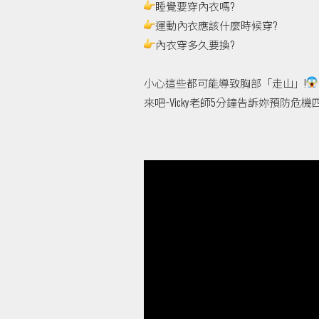
睡覺要穿內衣嗎?
運動內衣應該什麼時候穿?
內衣穿多久要換?
小心這些都可能導致胸部「走山」!
來吧~Vicky老師5分鐘告訴妳預防危