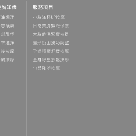
美胸知識
服務項目
精油調理
小胸滿杯UP按摩
美容護膚
日常美胸緊緻保養
局部雕塑
大胸飽滿緊實拉提
內衣選擇
變形奶困擾奶調整
產後按摩
孕婦釋壓舒緩按摩
美胸按摩
全身紓壓放鬆按摩
勻體雕塑按摩